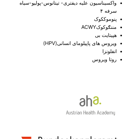
واکسیناسیون علیه دیفتری- تیتانوس-پولیو-سیاه
سرفه ۴
پنوموککوک
مننګوکوکACWY
هپیتایت بی
ویروس های پاپیلومای انسانی(HPV)
انفلونزا
روتا ویروس