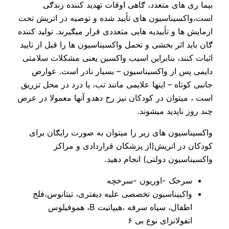
بیما ری های متعدد، ګاهی اوقات تهدید کننده زندګی
است،واکسیناسیون های تأیید شده و توصیه در اتریش تحت
ازمایش ها و تأییدیه هایی متعددی قرار میګیرند. تولید کننده
ګان باید اثر بخشی و تحمل واکسیناسیون ها را قبل از تایید
اثبات کنند، بنابراین اسیب واکسین یعنی مشکلات سلامتی
دایمی پس از واکسیناسیون – بسیار نادر است. عوارض
جانبی کوتاه – اینها علایمی مانند تب، یا درد در محل تزریق
است ، میتوان در کودکان نیز رخ دهدو آنها معمولا در عرض
چند روز ناپدید میشوند.
واکسیناسیون های زیر را میتوان به صورت رایګان برای
کودکان در اتریش(از پزشکان قراردادی و مراکز
واکسیناسیون دولتی) انجام دهید.
سرخک -اوریون -سرخچه
واکییناسیون تخصصی علیه دیفتری، تیتانوس،فلج
اطفال، سیاه سرفه ،هیپاتیت B، هموفیلوس
انفولانزای نوع بی ۶