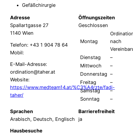
Gefäßchirurgie
Adresse
Öffnungszeiten
Spallartgasse 27
Geschlossen
1140 Wien
Ordinatio
Montag
nach
Telefon: +43 1 904 78 64
Vereinbar
Mobil:
Dienstag
–
E-Mail-Adresse:
Mittwoch
–
ordination@taher.at
Donnerstag
–
Website:
Freitag
–
https://www.medteam14.at/%C3%A4rzte/fadi-
Samstag
–
taher/
Sonntag
–
Sprachen
Barrierefreiheit
Arabisch, Deutsch, Englisch
ja
Hausbesuche