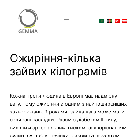
Перейти
до
вмісту
Ожиріння-кілька
зайвих кілограмів
Кожна третя людина в Европі має надмірну
вагу. Тому ожиріння є одним з найпоширеніших
захворювань. З роками, зайва вага може мати
серйозні наслідки. Разом з діабетом ІІ типу,
високим артеріальним тиском, захворюванням
судин, суглобів, печінки, раком та інсультом,