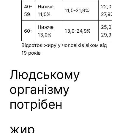
40-
Нижче
22,0-
Б
11,0-21,9%
59
11,0%
27,9%
2
Нижче
25,0-
Б
60-
13,0-24,9%
13,0%
29,9%
3
Відсоток жиру у чоловіків віком від
19 років
Людському
організму
потрібен
жир