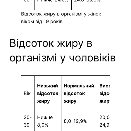
41,9%
Відсоток жиру в організмі у жінок
віком від 19 років
Відсоток жиру в
організмі у чоловіків
Д
Низький
Нормальний
Високий
в
Вік
відсоток
відсоток
відсоток
в
жиру
жиру
жиру
ж
20-
Нижче
20,0-
Б
8,0-19,9%
39
8,0%
24,9%
2