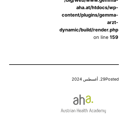
/big/web/www.gemm
aha.at/htdocs/w
content/plugins/gemm
arz
dynamic/build/render.p
on line
1
Post
29. أغسطس 2024