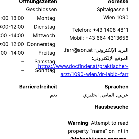
Öffnungszeiten
Adres
Geschlossen
Spitalgasse
1090 W
14:00-18:00
Montag
9:00-12:00
Dienstag
Telefon: +43 1408 48
14:00- 18:00
Mittwoch
Mobil: +43 664 43136
9:00-12:00
Donnerstag
يد الإلكتروني: l.farr@aon.at
14:00- 16:00
Freitag
موقع الإلكتروني:
–
Samstag
https://www.docfinder.at/praktische
–
Sonntag
arzt/1090-wien/dr-labib-fa
Barrierefreiheit
Sprach
بي, الماني, انجليزي
نعم
Hausbesuc
Warning
: Attempt to re
property “name” on int 