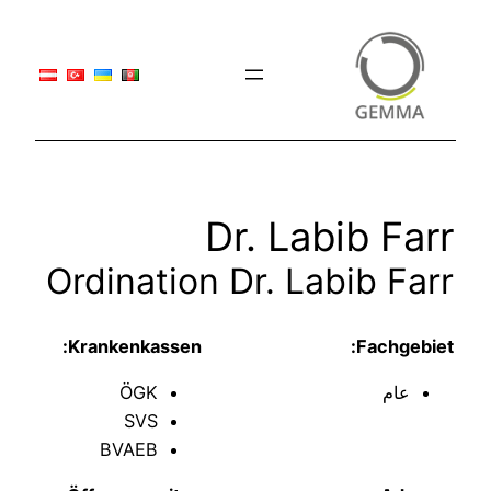
ى
Dr. Labib Far
Ordination Dr. Labib Far
Krankenkassen:
Fachgebie
عام
ÖGK
SVS
BVAEB