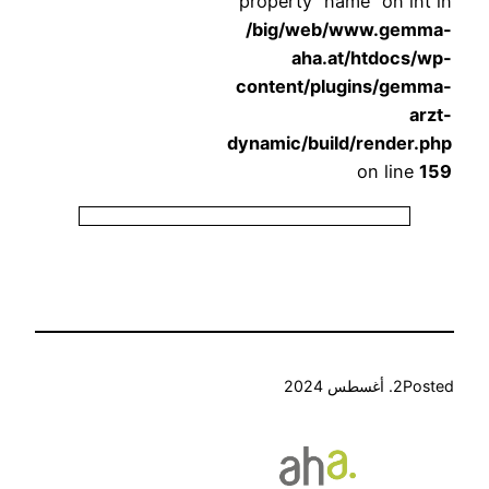
property “name” on i
/big/web/www.ge
aha.at/htdocs
content/plugins/ge
dynamic/build/render
on lin
P
2. أغسطس 2024