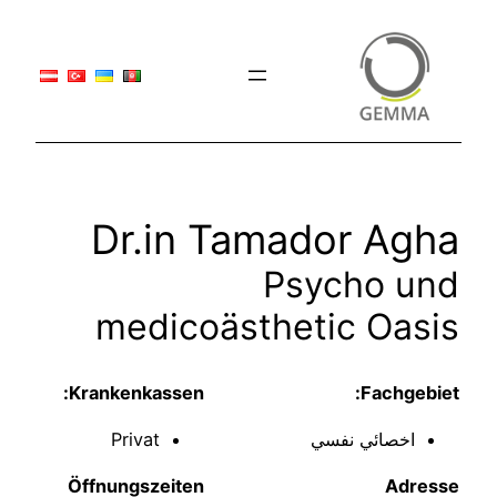
Dr.in Tamador Ag
Psycho u
medicoästhetic Oas
Krankenkassen:
Fachgeb
اخصائي نفسي
Privat
Öffnungszeiten
Adr