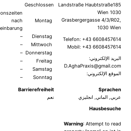
Geschlossen
Landstraße Haubtstraß
1
Ordinationszeiten
Grasbergergasse 4/3/
nach
Montag
1030 
Vereinbarung
–
Dienstag
Telefon: +43 660845
–
Mittwoch
Mobil: +43 660845
–
Donnerstag
 الإلكتروني:
–
Freitag
D.AghaPraxis@gmail
–
Samstag
ع الإلكتروني:
–
Sonntag
Barrierefreiheit
Spra
 الماني, انجليزي
نعم
Hausbes
Warning
: Attempt to