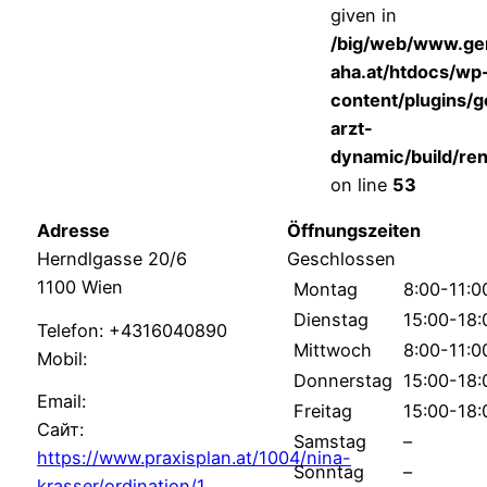
given in
/big/web/www.g
aha.at/htdocs/wp
content/plugins/
arzt-
dynamic/build/re
on line
53
Adresse
Öffnungszeiten
Herndlgasse 20/6
Geschlossen
1100 Wien
Montag
8:00-11:0
Dienstag
15:00-18:
Telefon: +4316040890
Mittwoch
8:00-11:0
Mobil:
Donnerstag
15:00-18:
Email:
Freitag
15:00-18:
Сайт:
Samstag
–
https://www.praxisplan.at/1004/nina-
Sonntag
–
krasser/ordination/1