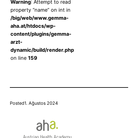
Warning
: Attempt to read
property “name” on int in
/big/web/www.gemma-
aha.at/htdocs/wp-
content/plugins/gemma-
arzt-
dynamic/build/render.php
on line
159
Posted
1. Ağustos 2024