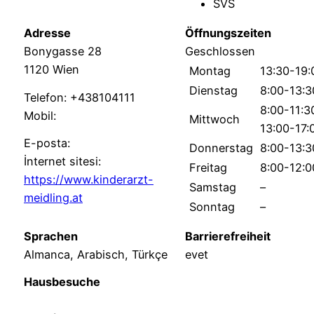
SVS
Adresse
Öffnungszeiten
Bonygasse 28
Geschlossen
1120 Wien
Montag
13:30-19:
Dienstag
8:00-13:3
Telefon: +438104111
8:00-11:3
Mobil:
Mittwoch
13:00-17:
E-posta:
Donnerstag
8:00-13:3
İnternet sitesi:
Freitag
8:00-12:0
https://www.kinderarzt-
Samstag
–
meidling.at
Sonntag
–
Sprachen
Barrierefreiheit
Almanca, Arabisch, Türkçe
evet
Hausbesuche